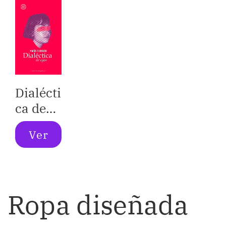
se
transfo
rme
(Crónic
a de
Dialécti
unas
ca de
muerte
ojos
s
Ver
anunci
adas)
Ropa diseñada