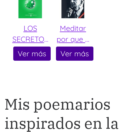
LOS
Meditar
SECRETOS
por que y
DEL LIBRO
Como
Ver más
Ver más
DE LA
(YOGA
NATURAL
ZEN
EZA
ORIENTALI
SMO)
Mis poemarios
inspirados en la