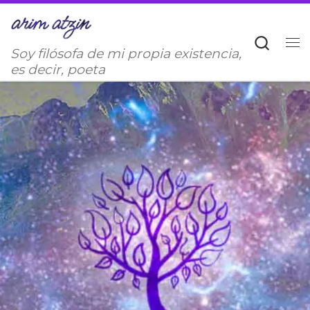
Saltar al contenido
Sear
Soy filósofa de mi propia existencia,
M
es decir, poeta