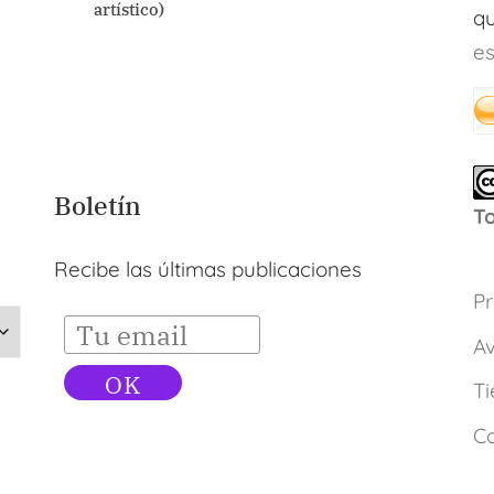
artístico)
qu
es
Boletín
T
Recibe las últimas publicaciones
Pr
Av
Ti
C