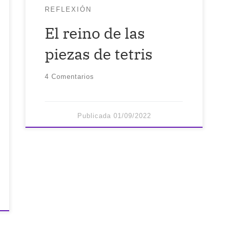
en mis horas libres. Llamar al […]
REFLEXIÓN
El reino de las
piezas de tetris
4 Comentarios
Publicada
01/09/2022