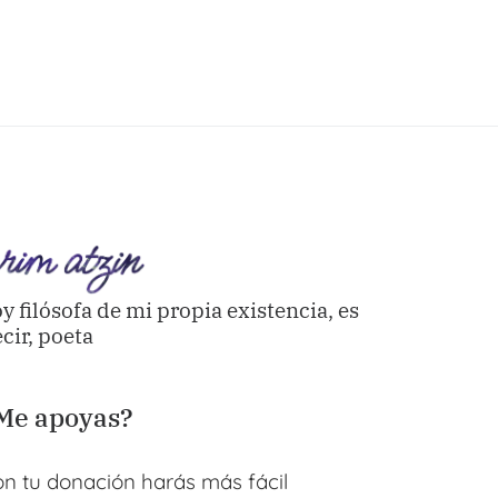
y filósofa de mi propia existencia, es
cir, poeta
Me apoyas?
uhtli
My Menstrual
Libro de poesía: La
La energía c
Moonary: Sacred
energía crea o
destruye seg
n tu donación harás más fácil
Woman Period
destruye según se
transform