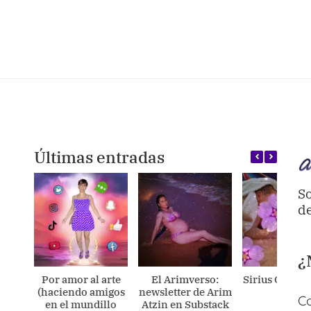
Últimas entradas
So
de
¿
Por amor al arte
El Arimverso:
Sirius Ometec
(haciendo amigos
newsletter de Arim
Co
en el mundillo
Atzin en Substack