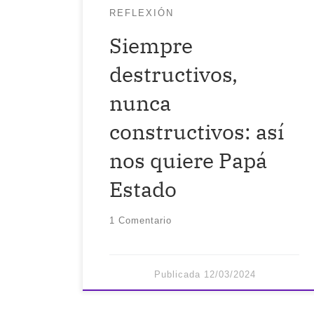
hacernos completamente
REFLEXIÓN
dependientes y a merced del
Siempre
sistema. No sé el/la autor/a de
destructivos,
esta frase, pero […]
nunca
constructivos: así
nos quiere Papá
Estado
1 Comentario
Publicada
12/03/2024