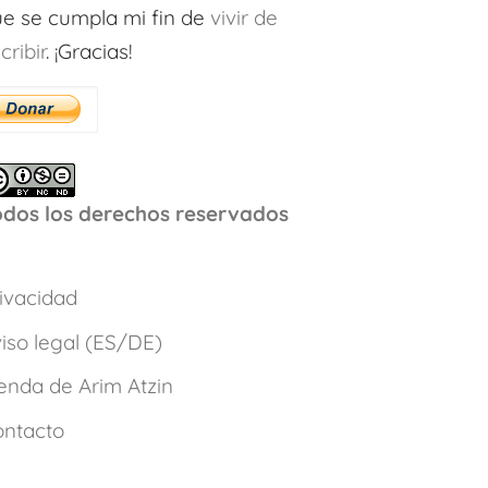
Tracker and
transforme.
Crónica de 
e se cumpla mi fin de
vivir de
Menstrual Cycle
Crónica de unas
muertes
Calendar |
muertes
anunciad
cribir
. ¡Gracias!
Undated Lunar
anunciadas, de
Journal to Track
Arim Atzin (María
Your Period for 2
Ferreiro)
Years | Arim Atzin
odos los derechos reservados
ivacidad
iso legal (ES/DE)
enda de Arim Atzin
ontacto