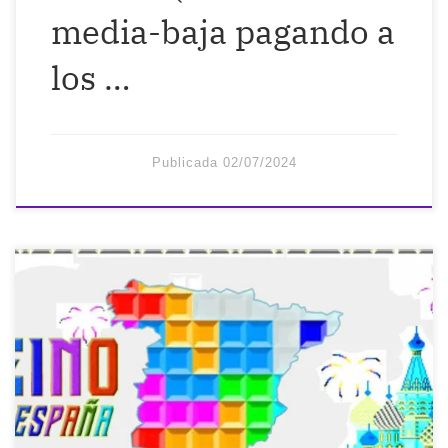
media-baja pagando a
los …
Publicada
02/07/2024
A veces pienso que se quieren reír de mí
en mi propia cara… Pero luego recuerdo
que se toman muy en serio el tenernos
totalmente adiestrados como soldados
para someternos a sus diez mil reglas y
que así no pensemos por nosotros