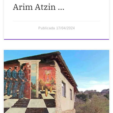
Arim Atzin …
Publicada
17/04/2024
Durante miles de años, las personas han
sabido cómo cultivar alimentos, coser
ropa, tratar enfermedades con alimentos
y hierbas, construir refugios y sobrevivir.
Solo tomó dos generaciones borrar esas
habilidades de la humanidad y hacernos
completamente dependientes y a merced