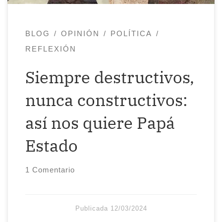
del sistema. No sé el/la autor/a de esta
frase, pero […]
BLOG
OPINIÓN
POLÍTICA
REFLEXIÓN
Siempre destructivos,
nunca constructivos:
así nos quiere Papá
Estado
1 Comentario
Publicada
12/03/2024