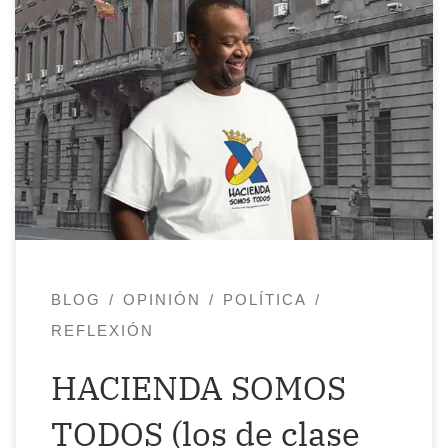
Este año, tengo que pagar 2.400 euros a
Hacienda. ¿Por qué? Porque ellos dictan
las normas y uno se jode.
¿Qué hice yo
para merecer esto? Me están multando
por haber traba-bajado en más de una
empresa durante un año y por no
haberme dado cuenta de que en […]
BLOG
OPINIÓN
POLÍTICA
REFLEXIÓN
HACIENDA SOMOS
TODOS (los de clase