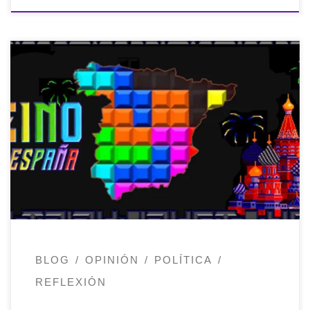
Muchas cosas que tienen que encajar
como en un Tetris y que aún son inciertas
en este reino de los fantasmas, Reino de
España. Pagar abogados en dos países
para que hagan trámites y todavía tener
un montón de papeles de los que
encargarme en mis horas libres. Llamar al
[…]
BLOG
OPINIÓN
POLÍTICA
REFLEXIÓN