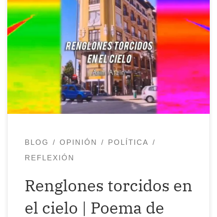
Vuelvo a subir este videopoema, ahora
recitado por mí. Quiero que lo veas, lo
leas, que lo escuches y, sobre todo,
quiero que mires al cielo y te preguntes si
te parecen normales las líneas que
contemplas, si realmente crees que se
cruzan tantos aviones comerciales y que
el vapor […]
BLOG
OPINIÓN
POLÍTICA
REFLEXIÓN
Renglones torcidos en
el cielo | Poema de