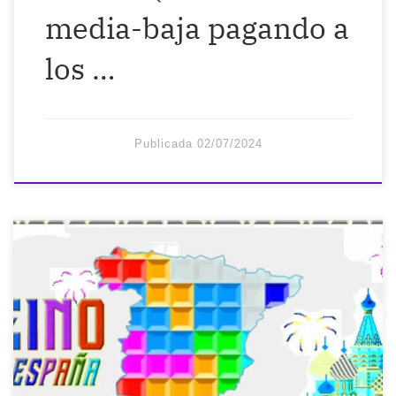
media-baja pagando a
los …
Publicada
02/07/2024
A veces pienso que se quieren reír de mí
en mi propia cara… Pero luego recuerdo
que se toman muy en serio el tenernos
totalmente adiestrados como soldados
para someternos a sus diez mil reglas y
que así no pensemos por nosotros