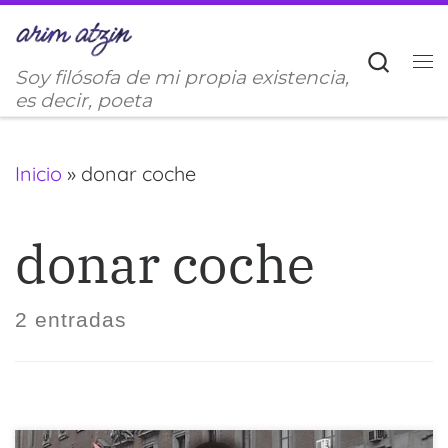
Saltar al contenido
Sear
Soy filósofa de mi propia existencia,
M
es decir, poeta
Inicio
»
donar coche
donar coche
2 entradas