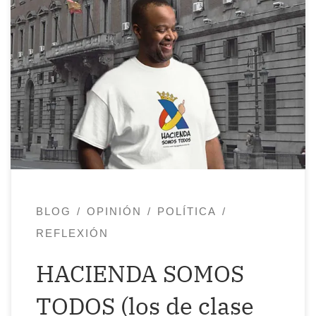
Este año, tengo que pagar 2.400 euros a
Hacienda. ¿Por qué? Porque ellos dictan
las normas y uno se jode.
¿Qué hice yo
para merecer esto? Me están multando
por haber traba-bajado en más de una
empresa durante un año y por no
haberme dado cuenta de que en […]
BLOG
OPINIÓN
POLÍTICA
REFLEXIÓN
HACIENDA SOMOS
TODOS (los de clase