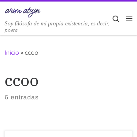
Saltar al contenido
Sear
Soy filósofa de mi propia existencia, es decir,
M
poeta
Inicio
»
ccoo
ccoo
6 entradas