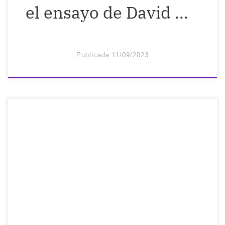
el ensayo de David …
Publicada
11/09/2023
Muchas cosas que tienen que encajar
como en un Tetris y que aún son inciertas
en este reino de los fantasmas, Reino de
España. Pagar abogados en dos países
para que hagan trámites y todavía tener
un montón de papeles de los que
encargarme en mis horas libres. Llamar al