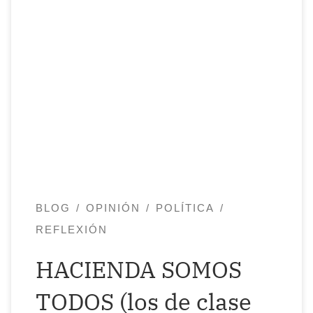
Este año, tengo que pagar 2.400 euros a
Hacienda. ¿Por qué? Porque ellos dictan
las normas y uno se jode. 🤑 ¿Qué hice yo
para merecer esto? Me están multando
por haber traba-bajado en más de una
empresa durante un año y por no
haberme dado cuenta de que en […]
BLOG
OPINIÓN
POLÍTICA
REFLEXIÓN
HACIENDA SOMOS
TODOS (los de clase