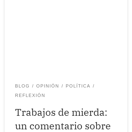
Trabajos de mierda, un ensayo de David
Graeber que desenmasca y desmonta el
sistema que sustenta la cultura laboral del
capitalismo, la que yo llamo la cultura de
la rueda de hámster. Han creado una
estructura casi perfecta en la que nos
manipulan e inyectan una nueva moral,
en la […]
BLOG
OPINIÓN
POLÍTICA
REFLEXIÓN
Trabajos de mierda:
un comentario sobre