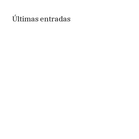
Últimas entradas
Por amor al arte
El Arimverso:
(haciendo amigos
newsletter de Arim
en el mundillo
Atzin en Substack
artístico)
Sirius Ometecuhtli