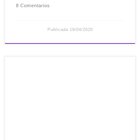
8 Comentarios
Publicada
19/04/2020
Reza el titular de El Confidencial: Los
españoles que volvieron de UK quieren
irse otra vez: «El trabajo aquí es basura»
Por cada español que regresó de Reino
Unido el año pasado, tres hicieron la ruta
inversa. La generación de la crisis vuelve
a casa y se encuentra un panorama […]