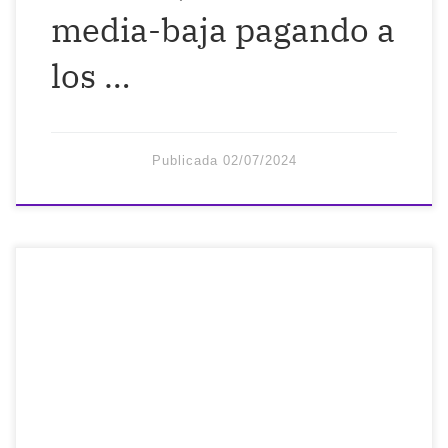
media-baja pagando a
los …
Publicada
02/07/2024
A veces pienso que se quieren reír de mí
en mi propia cara… Pero luego recuerdo
que se toman muy en serio el tenernos
totalmente adiestrados como soldados
para someternos a sus diez mil reglas y
que así no pensemos por nosotros