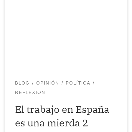
Crónica de una MUERTE anunciada (o no)
El ERTE* tardará mucho tiempo… hasta
mayo o junio. Esto va para largo. No
podemos demostrar aún con cifras las
pérdidas, por eso todavía no te pude
mandar los papeles del ERTE. Jefe
mentiroso y cobarde, 1 de abril de 2020 El
6 […]
BLOG
OPINIÓN
POLÍTICA
REFLEXIÓN
El trabajo en España
es una mierda 2