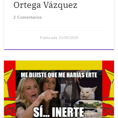
Ortega Vázquez
2 Comentarios
Publicada
21/05/2020
Crónica de una MUERTE anunciada (o no)
El ERTE* tardará mucho tiempo… hasta
mayo o junio. Esto va para largo. No
podemos demostrar aún con cifras las
pérdidas, por eso todavía no te pude
mandar los papeles del ERTE. Jefe