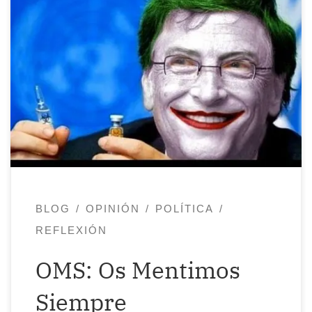
Existe una versión oficial, existen
conspiraciones. Sin embargo, hay una
sola verdad, la cual jamás sabremos,
porque desgraciadamente quienes tienen
la información verídica, tienen el poder y
no les interesa compartirlo con el común
de los mortales. Se esparcen datos para
todos los gustos, se tejen teorías
contradictorias entre sí […]
BLOG
OPINIÓN
POLÍTICA
REFLEXIÓN
OMS: Os Mentimos
Siempre