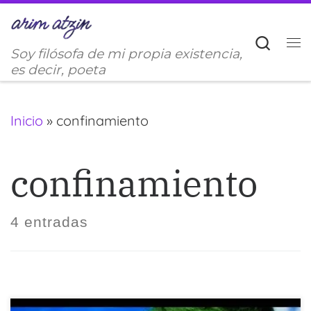
Saltar al contenido
Sear
Soy filósofa de mi propia existencia,
M
es decir, poeta
Inicio
»
confinamiento
confinamiento
4 entradas