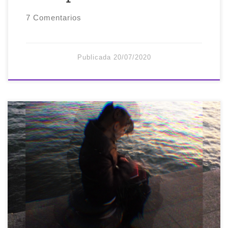
7 Comentarios
Publicada
20/07/2020
Sábado 20 de junio de 2020, solsticio de
verano, tiempo de cambios y buen
momento para replantearse la vida.
Reflexionemos sobre el ámbito laboral y
su sentido, esto nos servirá como
analogía para otros temas importantes.
¿Trabajamos para vivir, o vivimos para