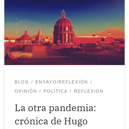
Ciudad de México está vacía de nuevo.
Han acallado los resquicios de sus
callejuelas y ni siquiera se sabe cuándo
volverá a tener ese llanto causado por la
sobrepoblación. Por lo pronto descansa
de tanta rutina, de tantos pasos, de tanto
escupitajo sobre su piel gastada de
concreto. El silencio […]
BLOG
ENSAYO/REFLEXIÓN
OPINIÓN
POLÍTICA
REFLEXIÓN
La otra pandemia:
crónica de Hugo