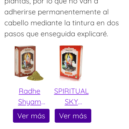
plantas, por lo que no van a
adherirse permanentemente al
cabello mediante la tintura en dos
pasos que enseguida explicaré.
Radhe
SPIRITUAL
Shyam
SKY
Henna
HENNA
Ver más
Ver más
Castaño
COBRE