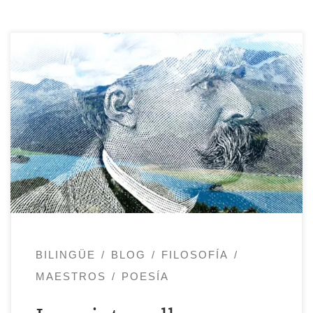
Los poemas de un filósofo no son
necesariamente poemas que dan
lecciones. Ralph W. Emerson quería que
su poesía fuese exclusivamente vista así,
pero Heidegger y Nietzsche no, a pesar
de la experiencia contemplativa que
conlleva leerlos. Mas cuando una
enseñanza se capta en un verso, cuando
un poema se […]
BILINGÜE
BLOG
FILOSOFÍA
MAESTROS
POESÍA