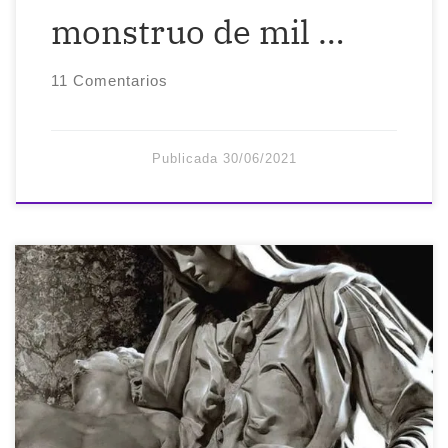
monstruo de mil …
11 Comentarios
Publicada
30/06/2021
Hatte Michelangelo so sehr lieben sollen,
und hatte er mit sich selbst Liebe machen
müssen, um solche Körper zu gebären –
denn diese liegen lebendiger als jedes
Herz, das sie zu tragen aufstreben trotz
des Strebens nach dem Tod. Und solche