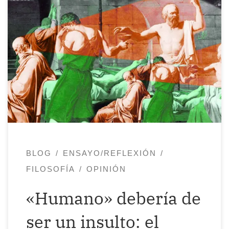
La peor forma de injusticia es la justicia
simulada. Platón, República Platón era
conocedor y sabio. Él también dijo: «El
conocimiento sin la justicia debería
llamarse astucia en lugar de sabiduría».
Pero ¿qué es justicia? No me extraña que
existan tantos abogados, jueces, notarios
en un mundo lleno de inhumanos […]
BLOG
ENSAYO/REFLEXIÓN
FILOSOFÍA
OPINIÓN
«Humano» debería de
ser un insulto: el