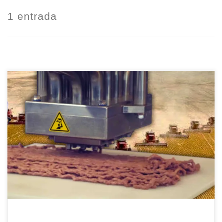
1 entrada
Hoy os quiero compartir un buenísimo
reportaje hecho por este canal de
YouTube: Amos Del Mundo. Siendo
vegana, agradezco que se expongan
estos temas. Yo no sabía sobre algunas
de las cosas que se dicen en este vídeo.
Una piensa que está comiendo algo rico y
que no perjudica a […]