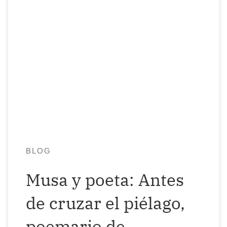
155 páginas de amor por la belleza y de
belleza por amor es el libro de mi marido
Hugo Ortega Vázquez (Akbal). Y me
gusta presumir de que soy la musa de
este poemario. Soy musa y soy poeta.
Hugo es poeta y también es musa. Somos
dualidad. El amor […]
BLOG
Musa y poeta: Antes
de cruzar el piélago,
poemario de …