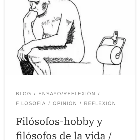
Una reflexión sobre el artículo “La derrota
de la Filosofía”, de José Sánchez Tortosa
Todos alguna vez hemos sido carpinteros-
hobby o incluso cocineros-hobby sin una
preparación previa en profundidad; hasta
filósofos-hobby hemos sido algunos de
nosotros también, pues para filosofar
hace falta de antemano saber pensar:
Pensar, no como mero acto […]
BLOG
ENSAYO/REFLEXIÓN
FILOSOFÍA
OPINIÓN
REFLEXIÓN
Filósofos-hobby y
filósofos de la vida /