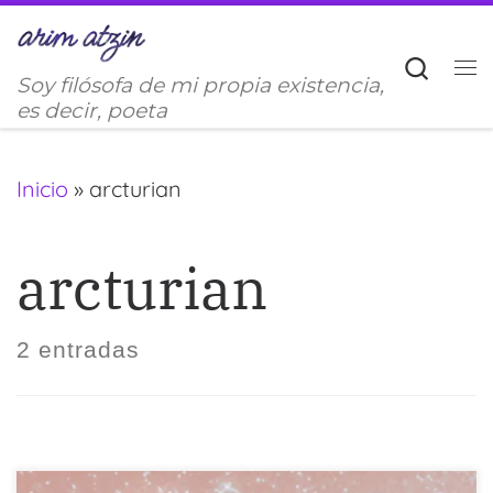
Saltar al contenido
Sear
Soy filósofa de mi propia existencia,
M
es decir, poeta
Inicio
»
arcturian
arcturian
2 entradas