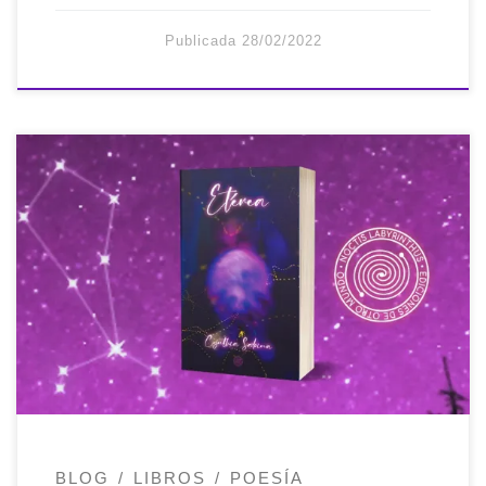
Publicada
28/02/2022
¡Por fin está aquí! Ya a la venta el versiario
de Cynthia Sabina, en cuya edición he
trabajado y el cual ha quedado perfecto,
pues menos que eso no merece. Etérea
es un poemario que se compone de cinco
etapas que te llevarán por la
metamorfosis del alma de quien […]
BLOG
LIBROS
POESÍA