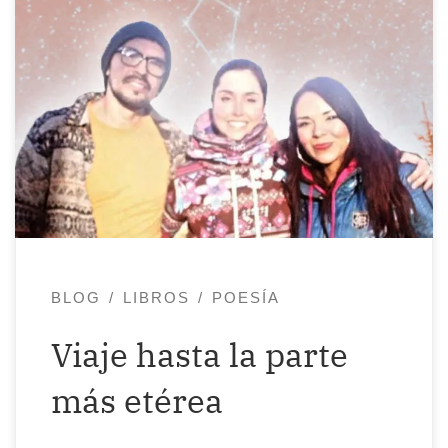
¡Recordando cómo comenzamos a
recorrer este camino-proyecto llamado
Etérea! Hace casi un año mi compañero
de la editorial Hugo Ortega Vázquez (Las
Palabras de Akbal) y yo nos encontramos
con la poetisa Cynthia Sabina y con
Esteban Vázquez en las montañas de
León, Guanajuato (México), donde
realizamos una ceremonia con […]
BLOG
LIBROS
POESÍA
Viaje hasta la parte
más etérea