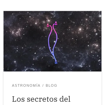
Quería compartir esta lista de
reproducción que he creado en YouTube:
Los Secretos del Universo. En ella, se
muestran complejas explicaciones sobre
física y astronomía de manera sencilla
para entender la realidad desde su
estructura más básica, el Microcosmos,
terreno de la Física Cuántica que se
manifiesta en el Macrocosmos, […]
ASTRONOMÍA
BLOG
Los secretos del