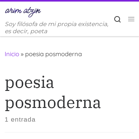
Saltar al contenido
Sear
Soy filósofa de mi propia existencia,
M
es decir, poeta
Inicio
»
poesia posmoderna
poesia
posmoderna
1 entrada