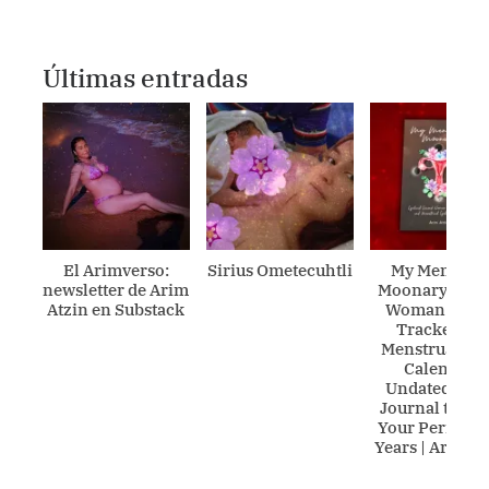
Últimas entradas
El Arimverso:
Sirius Ometecuhtli
My Menstrua
newsletter de Arim
Moonary: Sac
Atzin en Substack
Woman Peri
Tracker an
Menstrual Cyc
Calendar |
Undated Lun
Journal to Tr
Your Period fo
Years | Arim A