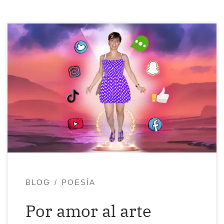
ADVERTENCIA:Voy a poner a parir
gratuita y fuertemente al 95 % de la
gente que se hace llamar artista. Tengo
para dar y regalar. Me creo en posesión
de la verdad para juzgar hasta al
apuntador. Sí, sí, aún no he ascendido a la
5D……… pero «change my mind».
Desgraciadamente, […]
BLOG
POESÍA
Por amor al arte