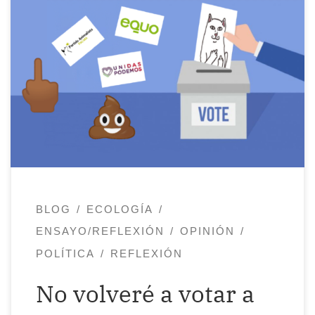
El 8 de enero del 2020 fue un día maldito
que duró una semana. Una larga y
tortuosa semana. Tortuosa sobre todo
para una de mis tres gatas, Arcki. Ella
aguantó el veneno siete 8 de enero. Ella
expiró al séptimo día. El 15 de enero del
2020 fue un […]
BLOG
ECOLOGÍA
ENSAYO/REFLEXIÓN
OPINIÓN
POLÍTICA
REFLEXIÓN
No volveré a votar a