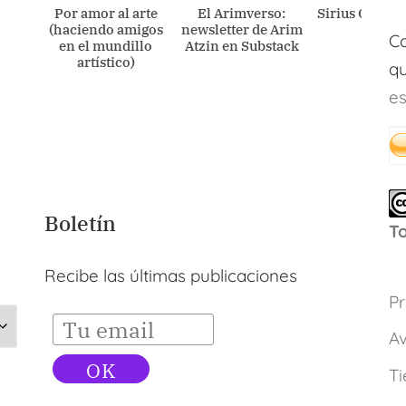
Por amor al arte
El Arimverso:
Sirius Ometec
(haciendo amigos
newsletter de Arim
Co
en el mundillo
Atzin en Substack
artístico)
qu
es
Boletín
T
Recibe las últimas publicaciones
Pr
Av
Ti