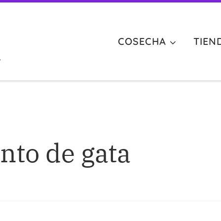
COSECHA
TIEN
,
to de gata