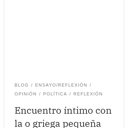
Estar en contra del experimento mundial
no significa que no iba a enfermar, sino
que, entre otras muchas cosas, confío en
la fortaleza de mi propio sistema
inmunológico. ¡Y me está tocando
confirmarlo! El lunes 10 de enero estuve
en una oficina con un contagiado y el
jueves sentí por […]
BLOG
ENSAYO/REFLEXIÓN
OPINIÓN
POLÍTICA
REFLEXIÓN
Encuentro íntimo con
la o griega pequeña