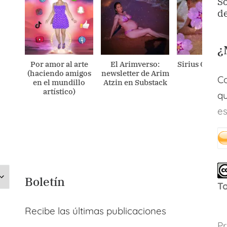
So
de
¿
Por amor al arte
El Arimverso:
Sirius Ometec
(haciendo amigos
newsletter de Arim
Co
en el mundillo
Atzin en Substack
artístico)
qu
es
Boletín
T
Recibe las últimas publicaciones
Pr