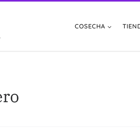
COSECHA
TIEN
,
ero