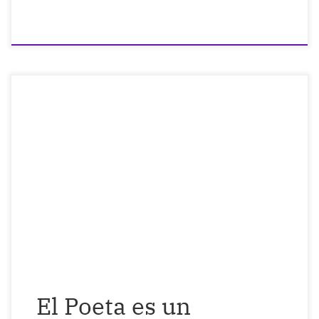
Vicente Huidobro decía que el Poeta es
un pequeño Dios que crea mundos y no
canta las flores, sino que las hace florecer.
Yo siempre he pensado igual que él.
Escribir Poesía es un acto sublime.
Empecé a hacerlo cuando tendría 11 o 12
años, porque me urgía y traer […]
El Poeta es un