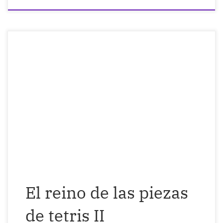
A veces pienso que se quieren reír de mí
en mi propia cara… Pero luego recuerdo
que se toman muy en serio el tenernos
totalmente adiestrados como soldados
para someternos a sus diez mil reglas y
que así no pensemos por nosotros
mismos, que nos olvidemos de nosotros
mismos. Cuantas […]
El reino de las piezas
de tetris II