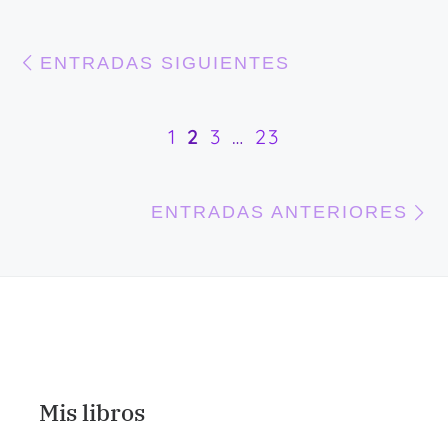
Navegación de entra
Entradas siguientes
ENTRADAS SIGUIENTES
1
2
3
…
23
E
ENTRADAS ANTERIORES
Mis libros