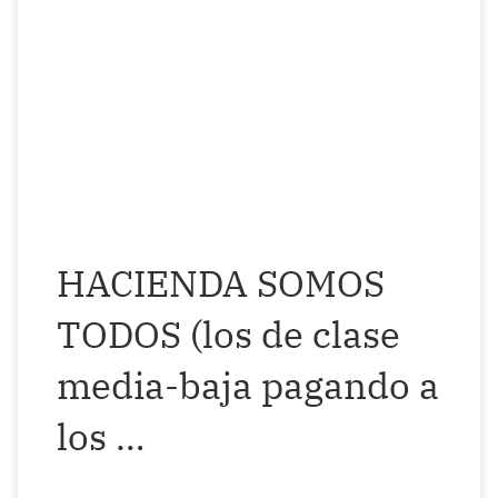
Hacienda. ¿Por qué? Porque ellos dictan
las normas y uno se jode. 🤑 ¿Qué hice yo
para merecer esto? Me están multando
por haber traba-bajado en más de una
empresa durante un año y por no
haberme dado cuenta de que en […]
HACIENDA SOMOS
TODOS (los de clase
media-baja pagando a
los …