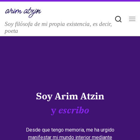
Saltar al contenido
Sear
Soy filósofa de mi propia existencia, es decir,
M
poeta
Soy Arim Atzin
y
escribo
Desde que tengo memoria, me ha urgido
manifestar mi mundo interior mediante