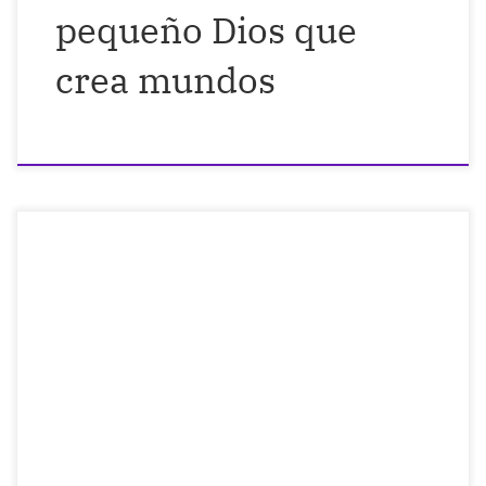
pequeño Dios que
crea mundos
Aún en Santander… ante la mar, me
encuentro con esta concha iridiscente y
viajo hasta Zenón el Estoico. La
proporción áurea de esta concha, con sus
agujeros creciendo armónicamente entre
destellos de amplio espectro cromático,
es un ejemplo muy bueno de lo que