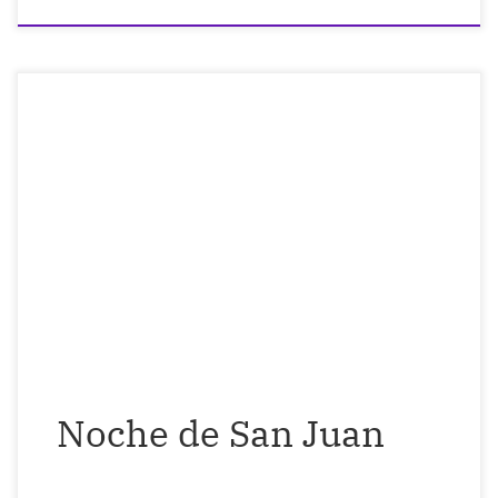
San Juan… Ese lucero de la noche que
llama para vigilar el incendio prendiendo
junto a miles de chispas. Nunca un santo
había sido motivo de tal ceguera social y
paganismo. Mi poesía, en la que busco
alcanzar la divinidad Ropa diseñada por
mí
Noche de San Juan