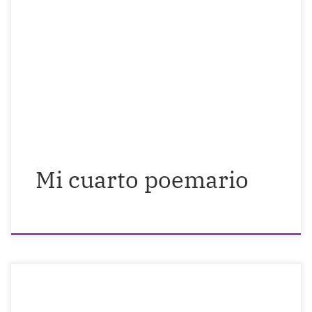
poemario, el cual publicaré, si todo sale
bien y no hay otro apagón, antes de que
acabe este mes. Decidirme a publicar
estos textos no ha sido fácil, pues con
ellos voy a mostrar una parte muy, muy
vulnerable de mí. Sin […]
Mi cuarto poemario
Este año, tengo que pagar 2.400 euros a